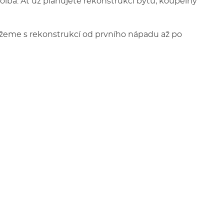
volba. Ať už plánujete rekonstrukci bytu, koupelny
žeme s rekonstrukcí od prvního nápadu až po