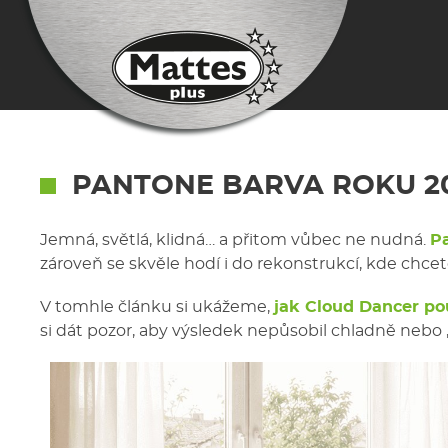
PANTONE BARVA ROKU 2
Jemná, světlá, klidná… a přitom vůbec ne nudná.
P
zároveň se skvěle hodí i do rekonstrukcí, kde chce
V tomhle článku si ukážeme,
jak Cloud Dancer pou
si dát pozor, aby výsledek nepůsobil chladně nebo