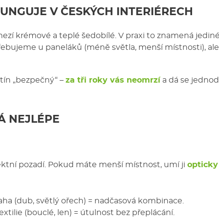
UNGUJE V ČESKÝCH INTERIÉRECH
ezí krémové a teplé šedobílé. V praxi to znamená jediné
 potřebujeme u paneláků (méně světla, menší místnosti), a
stín „bezpečný“ –
za tři roky vás neomrzí
a dá se jednod
Á NEJLÉPE
ektní pozadí. Pokud máte menší místnost, umí ji
opticky
ha (dub, světlý ořech) = nadčasová kombinace.
ilie (bouclé, len) = útulnost bez přeplácání.