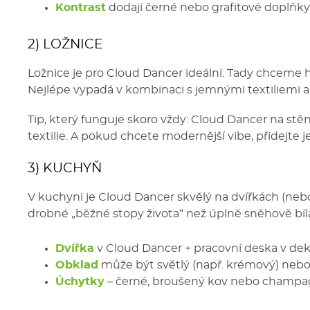
Kontrast
dodají černé nebo grafitové doplňky 
2) LOŽNICE
Ložnice je pro Cloud Dancer ideální. Tady chceme
Nejlépe vypadá v kombinaci s jemnými textiliemi 
Tip, který funguje skoro vždy: Cloud Dancer na stě
textilie. A pokud chcete modernější vibe, přidejte 
3) KUCHYŇ
V kuchyni je Cloud Dancer skvělý na dvířkách (neb
drobné „běžné stopy života“ než úplně sněhově bíl
Dvířka
v Cloud Dancer + pracovní deska v de
Obklad
může být světlý (např. krémový) nebo 
Úchytky
– černé, broušený kov nebo champag