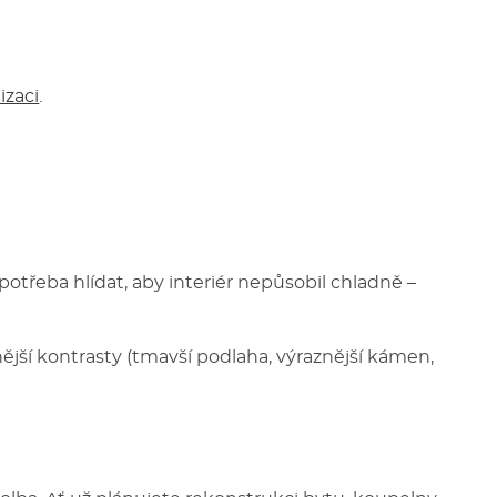
izaci
.
potřeba hlídat, aby interiér nepůsobil chladně –
nější kontrasty (tmavší podlaha, výraznější kámen,