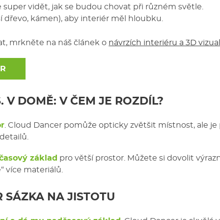
e super vidět, jak se budou chovat při různém světle.
dřevo, kámen), aby interiér měl hloubku.
rat, mrkněte na náš článek o
návrzích interiéru a 3D vizual
ER
 V DOMĚ: V ČEM JE ROZDÍL?
or
. Cloud Dancer pomůže opticky zvětšit místnost, ale je 
detailů.
časový základ
pro větší prostor. Můžete si dovolit výraz
 více materiálů.
R
SÁZKA NA JISTOTU