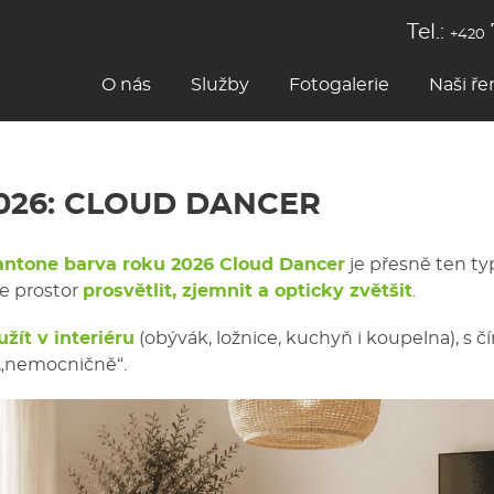
Tel.:
+420
O nás
Služby
Fotogalerie
Naši ře
026: CLOUD DANCER
antone barva roku 2026 Cloud Dancer
je přesně ten ty
te prostor
prosvětlit, zjemnit a opticky zvětšit
.
žít v interiéru
(obývák, ložnice, kuchyň i koupelna), s č
 „nemocničně“.