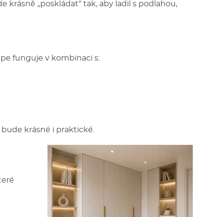
e krásně „poskládat“ tak, aby ladil s podlahou,
épe funguje v kombinaci s:
 bude krásné i praktické.
teré