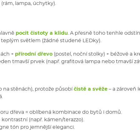
(rám, lampa, úchytky).
 hlavně
pocit čistoty a klidu
. A přesně toho tenhle odstí
a teplým světlem (žádné studené LEDky).
nách +
přírodní dřevo
(postel, noční stolky) + béžové a 
jeden tmavší prvek (např. grafitová lampa nebo tmavší zá
o na stěnách), protože působí
čistě a svěže
– a zároveň 
á.
koru dřeva = oblíbená kombinace do bytů i domů.
kontrastní (např. kámen/terazzo).
ne tón pro jemnější eleganci.