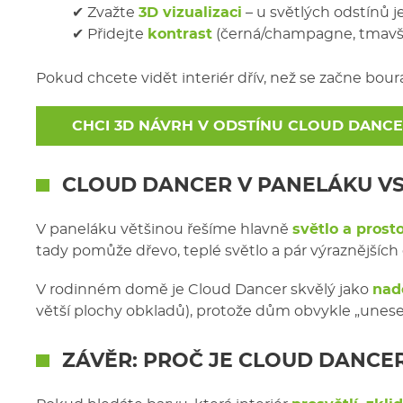
✔ Zvažte
3D vizualizaci
– u světlých odstínů j
✔ Přidejte
kontrast
(černá/champagne, tmavší 
Pokud chcete vidět interiér dřív, než se začne bou
CHCI 3D NÁVRH V ODSTÍNU CLOUD DANC
CLOUD DANCER
V PANELÁKU VS.
V paneláku většinou řešíme hlavně
světlo a prost
tady pomůže dřevo, teplé světlo a pár výraznějších 
V rodinném domě je Cloud Dancer skvělý jako
nad
větší plochy obkladů), protože dům obvykle „unese“
ZÁVĚR: PROČ JE
CLOUD DANCE