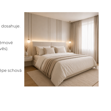
n dosahuje.
krémové
věs).
lépe schová