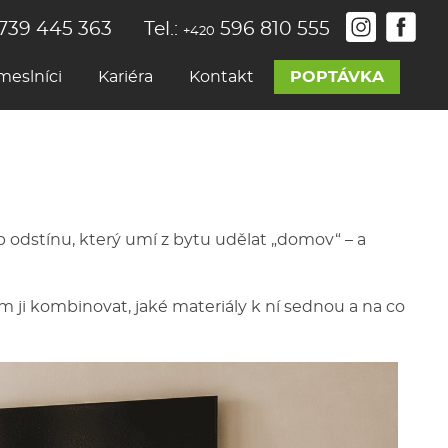
739 445 363
Tel.:
596 810 555
+420
meslníci
Kariéra
Kontakt
POPTÁVKA
p odstínu, který umí z bytu udělat „domov“ – a
ím ji kombinovat, jaké materiály k ní sednou a na co