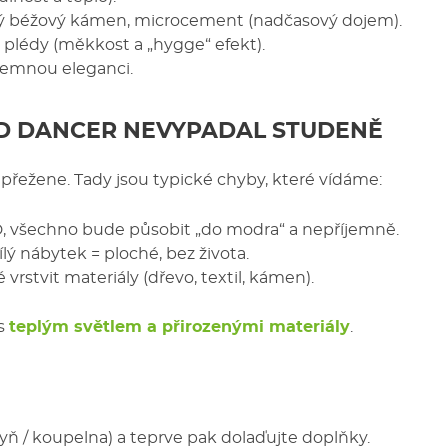
ný béžový kámen, microcement (nadčasový dojem).
é plédy (měkkost a „hygge“ efekt).
jemnou eleganci.
UD DANCER NEVYPADAL STUDENĚ
přežene. Tady jsou typické chyby, které vídáme:
, všechno bude působit „do modra“ a nepříjemně.
ílý nábytek = ploché, bez života.
é vrstvit materiály (dřevo, textil, kámen).
 s
teplým světlem a přirozenými materiály
.
yň / koupelna) a teprve pak dolaďujte doplňky.