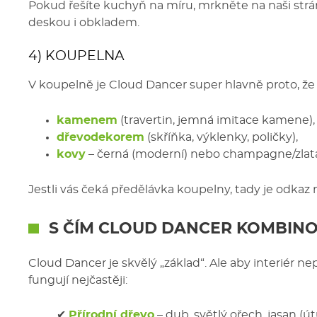
Pokud řešíte kuchyň na míru, mrkněte na naši str
deskou i obkladem.
4) KOUPELNA
V koupelně je Cloud Dancer super hlavně proto, ž
kamenem
(travertin, jemná imitace kamene),
dřevodekorem
(skříňka, výklenky, poličky),
kovy
– černá (moderní) nebo champagne/zlatá 
Jestli vás čeká předělávka koupelny, tady je odkaz
S ČÍM
CLOUD DANCER
KOMBINOV
Cloud Dancer je skvělý „základ“. Ale aby interiér n
fungují nejčastěji:
✔
Přírodní dřevo
– dub, světlý ořech, jasan (út