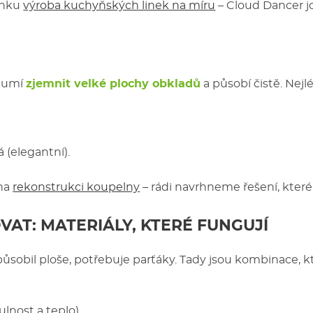
ánku
výroba kuchyňských linek na míru
– Cloud Dancer jd
e umí
zjemnit velké plochy obkladů
a působí čistě. Nejl
(elegantní).
 na
rekonstrukci koupelny
– rádi navrhneme řešení, které
AT: MATERIÁLY, KTERÉ FUNGUJÍ
epůsobil ploše, potřebuje parťáky. Tady jsou kombinace, k
ulnost a teplo).