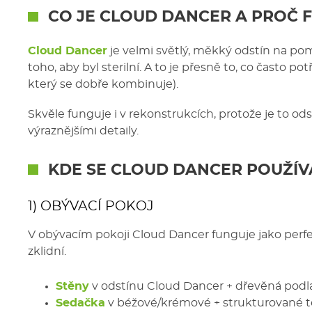
CO JE
CLOUD DANCER
A PROČ F
Cloud Dancer
je velmi světlý, měkký odstín na pom
toho, aby byl sterilní. A to je přesně to, co často
který se dobře kombinuje).
Skvěle funguje i v rekonstrukcích, protože je to od
výraznějšími detaily.
KDE SE
CLOUD DANCER
POUŽÍV
1) OBÝVACÍ POKOJ
V obývacím pokoji Cloud Dancer funguje jako perf
zklidní.
Stěny
v odstínu Cloud Dancer + dřevěná podla
Sedačka
v béžové/krémové + strukturované text