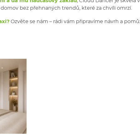
idní a dá mu nadčasový základ
, Cloud Dancer je skvělá 
domov bez přehnaných trendů, které za chvíli omrzí.
axi?
Ozvěte se nám – rádi vám připravíme návrh a pomů