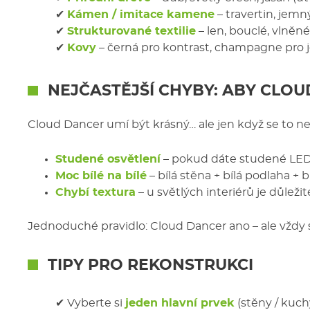
✔
Kámen / imitace kamene
– travertin, jem
✔
Strukturované textilie
– len, bouclé, vlněn
✔
Kovy
– černá pro kontrast, champagne pro 
NEJČASTĚJŠÍ CHYBY: ABY CLO
Cloud Dancer umí být krásný… ale jen když se to ne
Studené osvětlení
– pokud dáte studené LED
Moc bílé na bílé
– bílá stěna + bílá podlaha + b
Chybí textura
– u světlých interiérů je důležit
Jednoduché pravidlo: Cloud Dancer ano – ale vždy
TIPY PRO REKONSTRUKCI
✔ Vyberte si
jeden hlavní prvek
(stěny / kuch