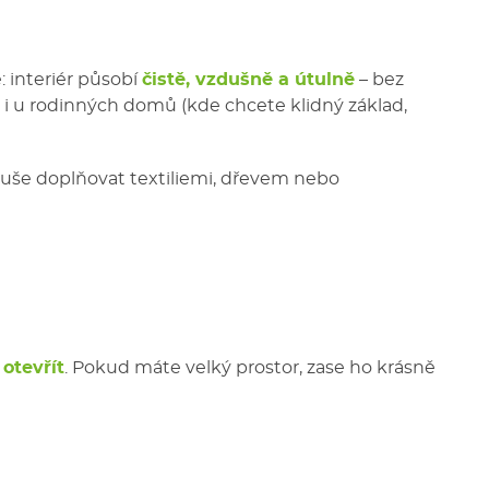
: interiér působí
čistě, vzdušně a útulně
– bez
le i u rodinných domů (kde chcete klidný základ,
uše doplňovat textiliemi, dřevem nebo
 otevřít
. Pokud máte velký prostor, zase ho krásně