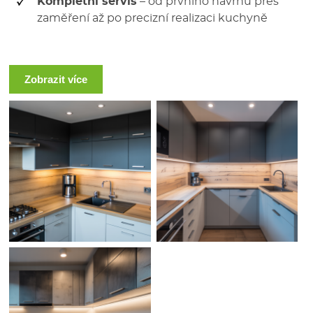
Kompletní servis
– od prvního návrhu přes
zaměření až po precizní realizaci kuchyně
Zobrazit více
NABÍZÍME RŮZNÉ TYPY KUCHYNÍ
Oblíbenou volbou jsou
moderní kuchyně
, které
vynikají čistým designem, jednoduchými liniemi a
praktickým uspořádáním. Pokud dáváte přednost
teplejší atmosféře, navrhneme Vám
rustikální
kuchyni
s přírodními materiály a tradičními prvky.
Zajišťujeme také
luxusní kuchyně
s využitím
přírodních materiálů a důrazem na detail. Atypické
prostory? Není problém – navrhujeme
atypické
kuchyně na míru
, které dokonale zapadnou do
každého interiéru.
Ať už si přejete
moderní
,
rustikální
nebo
luxusní
kuchyni
, vždy Vám dodáme řešení, které bude