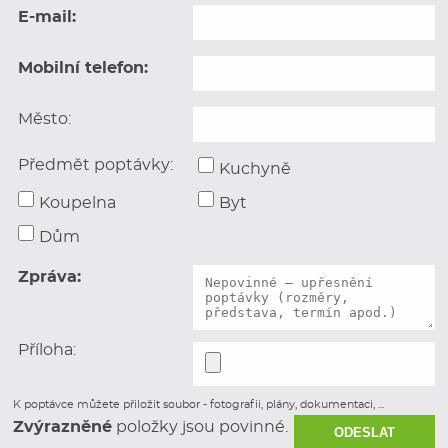
ZDARMA
E-mail:
Mobilní telefon:
REALIZACE KUCHYNÍ V HAVÍŘOVĚ A OKOLÍ
Naše
kuchyně na míru
realizujeme nejen
Město:
v Havířově, ale také v dalších městech
Moravskoslezského kraje, jako jsou
Ostrava
, Karviná,
Předmět poptávky:
Kuchyně
Frýdek-Místek
, Opava či Nový Jičín. Jsme také
Koupelna
Byt
v Brně a okolí.
Dům
Fotogalerie kuchyně Havířov
Zpráva:
Prohlédněte si naše realizace kuchyní v
galerii
.
Příloha:
K poptávce můžete přiložit soubor - fotografii, plány, dokumentaci, ...
Zvýrazněné
položky jsou povinné.