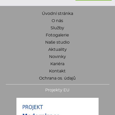
Úvodní stránka
O nás
Služby
Fotogalerie
Naše studio
Aktuality
Novinky
Kariéra
Kontakt
Ochrana os. údajů
Projekty EU