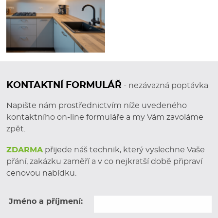
nejen krásné, ale hlavně
funkční a dlouhodobě
spolehlivé
.
CO VŠE U NÁS V
HAVÍŘOVĚ
ZÍKÁTE
ZDARMA
Bezplatná odborná konzultace
– společně
KONTAKTNÍ FORMULÁŘ
- nezávazná poptávka
s Vámi projdeme Vaše představy a navrhneme
ideální řešení
Napište nám prostřednictvím níže uvedeného
Profesionální zaměření přímo u Vás doma
–
kontaktního on-line formuláře a my Vám zavoláme
pro maximální přesnost při výrobě i montáži
zpět.
3D vizualizace kuchyně
– připravíme návrh do
ZDARMA
přijede náš technik, který vyslechne Vaše
detailu, který získáte zdarma při uzavření
přání, zakázku zaměří a v co nejkratší době připraví
smlouvy
cenovou nabídku.
Cenová nabídka
– získáte jasný rozpočet bez
skrytých poplatků
Jméno a příjmení:
CHCI NÁVRH KUCHYNĚ NA MÍRU